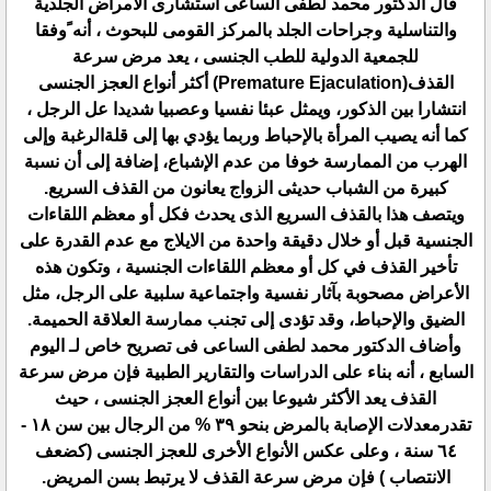
قال الدكتور محمد لطفى الساعى استشارى الأمراض الجلدية
والتناسلية وجراحات الجلد بالمركز القومى للبحوث ، أنه ًوفقا
للجمعية الدولية للطب الجنسى ، يعد مرض سرعة
القذف(Premature Ejaculation) أكثر أنواع العجز الجنسى
انتشارا بين الذكور، ويمثل عبئا نفسيا وعصبيا شديدا عل الرجل ،
كما أنه يصيب المرأة بالإحباط وربما يؤدي بها إلى قلةالرغبة وإلى
الهرب من الممارسة خوفا من عدم الإشباع، إضافة إلى أن نسبة
كبيرة من الشباب حديثى الزواج يعانون من القذف السريع.
ويتصف هذا بالقذف السريع الذى يحدث فكل أو معظم اللقاءات
الجنسية قبل أو خلال دقيقة واحدة من الايلاج مع عدم القدرة على
تأخير القذف في كل أو معظم اللقاءات الجنسية ، وتكون هذه
الأعراض مصحوبة بآثار نفسية واجتماعية سلبية على الرجل، مثل
الضيق والإحباط، وقد تؤدى إلى تجنب ممارسة العلاقة الحميمة.
وأضاف الدكتور محمد لطفى الساعى فى تصريح خاص لـ اليوم
السابع ، أنه بناء على الدراسات والتقارير الطبية فإن مرض سرعة
القذف يعد الأكثر شيوعا بين أنواع العجز الجنسى ، حيث
تقدرمعدلات الإصابة بالمرض بنحو ٣٩ % من الرجال بين سن ١٨ -
٦٤ سنة ، وعلى عكس الأنواع الأخرى للعجز الجنسى (كضعف
الانتصاب ) فإن مرض سرعة القذف لا يرتبط بسن المريض.