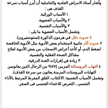
وأشار أستاذ الامراض الجلدية والتناسلية أن أبرز أسباب سرعة
القذف هى :
١ الأسباب الوراثية.
٢ والأسباب العضوية.
٣ والأسباب النفسية.
وتشمل الأسباب العضوية ما يلى :
١
حدوث خلل
في هرمون الذكورة (تستوستيرون).
٢
حدوث آثار
جانبية لاستخدام بعض الأدوية مثل الأدوية الخافضة
لضغط الدم، أو كأحد أعراض الانسحاب من بعض الأدوية لعلاج
مشاكل الصحة العقلية والنفسية.
٣ زيادة في إفرازات الغدة الدرقية.
٤
التهاب البروستاتة
المزمن (٧٧% من الرجال الذين يعانونمن
التهابات البروستات المزمنة يعانون من سرعة القذف).
وتشمل الأسباب النفسية: الاكتئاب، القلق المفرط المرتبط بالأداء
الجنسى ، التعرض للاعتداء الجنسى فى الصغر.