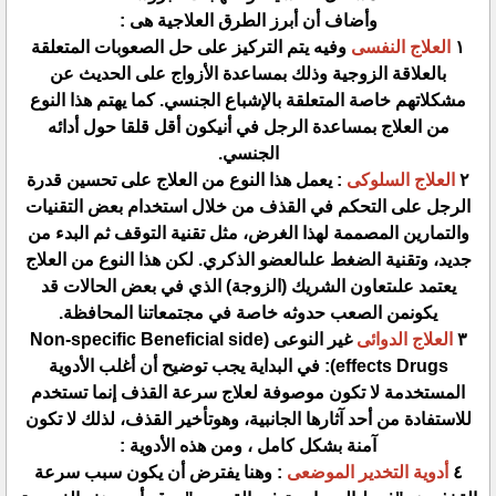
وأضاف أن أبرز الطرق العلاجية هى :
١
العلاج النفسى
وفيه يتم التركيز على حل الصعوبات المتعلقة
بالعلاقة الزوجية وذلك بمساعدة الأزواج على الحديث عن
مشكلاتهم خاصة المتعلقة بالإشباع الجنسي. كما يهتم هذا النوع
من العلاج بمساعدة الرجل في أنيكون أقل قلقا حول أدائه
الجنسي.
٢
العلاج السلوكى
: يعمل هذا النوع من العلاج على تحسين قدرة
الرجل على التحكم في القذف من خلال استخدام بعض التقنيات
والتمارين المصممة لهذا الغرض، مثل تقنية التوقف ثم البدء من
جديد، وتقنية الضغط علىالعضو الذكري. لكن هذا النوع من العلاج
يعتمد علىتعاون الشريك (الزوجة) الذي في بعض الحالات قد
يكونمن الصعب حدوثه خاصة في مجتمعاتنا المحافظة.
٣
العلاج الدوائى
غير النوعى (Non-specific Beneficial side
effects Drugs): في البداية يجب توضيح أن أغلب الأدوية
المستخدمة لا تكون موصوفة لعلاج سرعة القذف إنما تستخدم
للاستفادة من أحد آثارها الجانبية، وهوتأخير القذف، لذلك لا تكون
آمنة بشكل كامل ، ومن هذه الأدوية :
٤
أدوية التخدير الموضعى
: وهنا يفترض أن يكون سبب سرعة