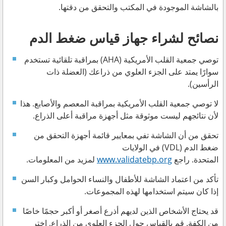
بالشاشة الموجودة في المكتب والتحقق من دقتها.
نصائح لشراء جهاز قياس ضغط الدم
توصي جمعية القلب الأمريكية (AHA) بمراقبة تلقائية تستخدم
سوارًا يمتد على الجزء العلوي من ذراعك (العضلة ذات
الرأسين).
لا توصي جمعية القلب الأمريكية بمراقبة المعصم والأصابع. هذا
لأن نتائجهم ليست موثوقة مثل أجهزة مراقبة أعلى الذراع.
تحقق من أن الشاشة تفي بمعايير قائمة أجهزة التحقق من
ضغط الدم (VDL) في الولايات
المتحدة. راجع
www.validatebp.org
لمزيد من المعلومات.
تأكد من اعتماد الشاشة للأطفال والنساء الحوامل وكبار السن
إذا كان سيتم استخدامها لهذه المجموعات.
قد يحتاج الأشخاص الذين لديهم أذرع أصغر أو أكبر حجمًا خاصًا
من الكفة. قم بالقياس حول الجزء العلوي من الذراع. اختر