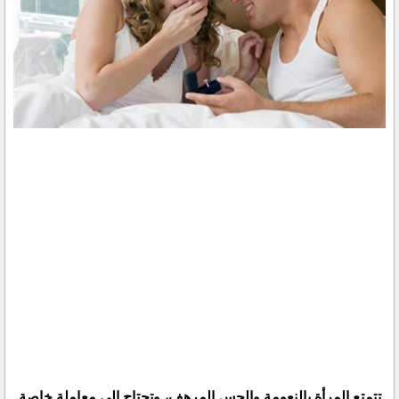
تتمتع المرأة بالنعومة والحس المرهف، وتحتاج إلى معاملة خاصة