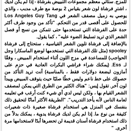
للمزج. ستأتي معظم مجموعات التبييض بفرشاة - إذا لم يكن لديك
، اشترِ فرشاة لون شعر بقياس 2 بوصة مع طرف مدبب ، والذي
يوصي به زميل مصفف الشعر في Los Angeles Guy Tang
للحصول على أقصى قدر من التحكم. "تأكد من وجود طرف أكثر
حدة على الفرشاة التي تستخدمها حتى تتمكن من نسج أو فصل
الشعر الذي تريد تسليط الضوء عليه" ، كما يقول.
بالإضافة إلى فرشاة تلوين الشعر القياسية ، ستحتاج إلى فرشاة
spooley (مثل تلك الفرشاة التي تستخدمها لوضع الماسكارا وجل
الحواجب) للمساعدة في مزج اللون أثناء استخدام المبيض ، وفقًا
لـ Ess. (يمكنك شراء فراشي البكرات العادية في حزم على
أمازون لبضعة دولارات فقط ، بالمناسبة) أنت تريد التأكد من
حصولك على خط ناعم وليس خطًا صلبًا حيث يتوقف المبيض ويبدأ
لون آخر. تقول إيس: "هناك الكثير من الطرق التي يمكن لمصفف
الشعر القيام بها ، ولكن ليس لدي أي شيء كنت أرغب في تعليمه
لعامة الناس لأنه يأخذ التدريب". "الطريقة الأكثر أمانًا لتحقيق ذلك
بنفسك في المنزل هي استخدام فرشاة صغيرة ذات شعيرات
كثيفة من نوع ما. إذا لم يكن لديك فرشاة يدوية ، يمكنك بدلاً من
ذلك استخدام فرشاة أسنان قديمة لن تحضرها أبدًا لاستخدامها مرة
أخرى. "