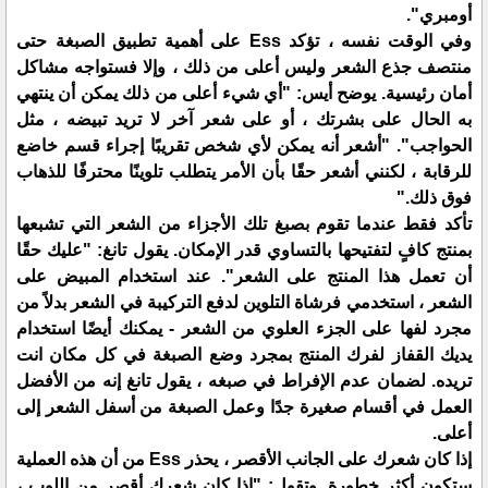
أومبري".
وفي الوقت نفسه ، تؤكد Ess على أهمية تطبيق الصبغة حتى
منتصف جذع الشعر وليس أعلى من ذلك ، وإلا فستواجه مشاكل
أمان رئيسية. يوضح أيس: "أي شيء أعلى من ذلك يمكن أن ينتهي
به الحال على بشرتك ، أو على شعر آخر لا تريد تبيضه ، مثل
الحواجب". "أشعر أنه يمكن لأي شخص تقريبًا إجراء قسم خاضع
للرقابة ، لكنني أشعر حقًا بأن الأمر يتطلب تلوينًا محترفًا للذهاب
فوق ذلك."
تأكد فقط عندما تقوم بصبغ تلك الأجزاء من الشعر التي تشبعها
بمنتج كافٍ لتفتيحها بالتساوي قدر الإمكان. يقول تانغ: "عليك حقًا
أن تعمل هذا المنتج على الشعر". عند استخدام المبيض على
الشعر ، استخدمي فرشاة التلوين لدفع التركيبة في الشعر بدلاً من
مجرد لفها على الجزء العلوي من الشعر - يمكنك أيضًا استخدام
يديك القفاز لفرك المنتج بمجرد وضع الصبغة في كل مكان انت
تريده. لضمان عدم الإفراط في صبغه ، يقول تانغ إنه من الأفضل
العمل في أقسام صغيرة جدًا وعمل الصبغة من أسفل الشعر إلى
أعلى.
إذا كان شعرك على الجانب الأقصر ، يحذر Ess من أن هذه العملية
ستكون أكثر خطورة. وتقول: "إذا كان شعرك أقصر من اللوب ،