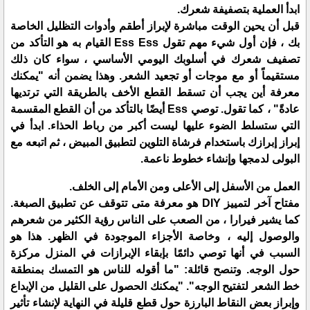
ابدأ العملية بتصفيفة شعرك.
قبل أن يحين الوقت مباشرة لإبراز أطقم وأدوات التظليل الخاصة
بك ، فإن أول شيء مهم تقول Ess Ess القيام به هو التأكد من
تصفيف شعرك في أسلوبك اليومي الأساسي ، سواء كان ذلك
مستقيماً أو مع موجات أو تجعيد الشعر. وهذا يضمن أنه "يمكنك
معرفة أين يجب أن تسقط القطع الأخف بالطريقة التي ترتديها
عادةً" ، كما تقول. توصي Ess أيضًا بالتأكد من أن القطع المقسمة
التي ستسلط الضوء عليها ليست أكبر من رباط الحذاء. ابدأ في
إبراز إبرازك باستخدام فرشاة التلوين لتطبيق المبيض ، ثم اتبعه مع
البولى لدمجها وإنشاء خطوط ناعمة.
العمل من الأسفل إلى الأعلى ومن الأمام إلى الخلف.
مفتاح آخر لتمييز DIY هو معرفة متى تتوقف عن تطبيق الصبغة.
كما يشير فيرارا ، من الصعب على الناس رؤية الكثير من شعرهم
والوصول إليه ، وخاصة الأجزاء الموجودة في الظهر. هذا هو
السبب في أنها توصي دائمًا بإبقاء الإبرازات في المنزل مركزة
حول الوجه. وتنصح قائلة: "ما أقوله للناس هو التمسك بمنطقة
خط الشعر لتفتيح الوجه". "يمكنك الحصول على القليل من الإبداع
وإبراز بعض النقاط البارزة حول قطع قليلة في النهاية لإنشاء تأثير