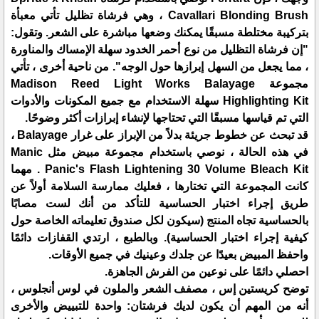
Cavallari Blonding Brush ، وهي فرشاة تظليل تأتي معبأة
بتركيبة مختلطة مسبقًا يمكنك وضعها مباشرة على الشعر. وتقول:
"إن فرشاة التظليل من نوع أحمر الخدود سهلة الإمساك والمناورة
، مما يجعل من السهل إبرازها حول الوجه". من ناحية أخرى ، تأتي
مجموعة Madison Reed Light Works Balayage
Highlighting Kit سهلة الاستخدام مع جميع المكونات والأدوات
التي تم قياسها مسبقًا التي تحتاجها لإنشاء إبرازات أكثر وضوحًا.
قد تبحث عن خطوط جريئة بدلاً من الإبراز على غرار Balayage ،
في هذه الحالة ، نوصي باستخدام مجموعة مبيض مثل Manic
Panic's Flash Lightening 30 Volume Bleach Kit . مهما
كانت المجموعة التي تختارها ، فعليك ممارسة السلامة أولاً عن
طريق إجراء اختبار الحساسية للتأكد من أنك لست مصابًا
بالحساسية تجاه المنتج (سيكون لكل صندوق تعليماته الخاصة حول
كيفية إجراء اختبار الحساسية). وبالطبع ، ارتدي القفازات دائمًا
واحفظ المبيض بعيدًا عن جلدك وعينيك في جميع الأوقات.
احصلي دائمًا على نوعين من الفرش الجاهزة.
توضح كريستين إس ، مصفف الشعر والملون في لوس أنجلوس ،
أنه من المهم أن يكون لديك فرشتان: واحدة للتبييض والأخرى