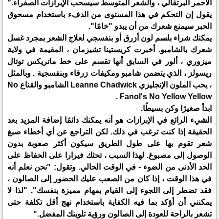
الأحمر البرتقالي ، والشعر المتوسط ​​سيسحب الإبرازات الصفراء."
يقول إن التحكم في هذا المستوى من الدفء باستخدام مسحوق
الحبر سيمنع شعرك من أن يبدو "خامًا".
يمكنك شراء بلسم لون أزرق أو بنفسجي لعلاج الشعر بمجرد غسل
شعرك بالشامبو. أخبرت كريستينا تشيزمان ، المقيمة في ولاية
ميزوري ، ألور في السابق أنها تقسم على خط ماتريكس توتال
ريسولز ، الذي يتضمن شامبو ومكيفات زرقاء وبنفسجية . وبالمثل
، يحب الملون الإنجليزي Leanne Chadwick الشامبو والقناع No
Fanol's No Yellow Yellow .
ابدأ صغيرًا وكن بسيطًا.
الشيء الرائع في الإبرازات هو أنه يمكنك دائمًا إضافة المزيد بعد
الحقيقة إذا كنت ترغب في ذلك. لكن التراجع عن أي أخطاء صبغ
شعر تقوم بها على طول الطريق سيكون أكثر صعوبة بدون
الوصول إلى مصبوغ. لهذا السبب ، تحثك فيرارا على الحفاظ على
الحد الأدنى من الضوء - في الوقت الحالي. وتقول: "نحن نعلم أنه
في هذا الوقت ، إذا كان من الصعب عليك الحضور إلى الصالون ،
فقد تضطر إلى اللجوء إلى القيام بمهام مميزة بنفسك". "لذا لا
يمكنني أن أؤكد بما فيه الكفاية باستخدام نهج أقل تكلفة حتى
تشعر بالراحة للعودة إلى الصالون ورؤية تلوينك المفضل."