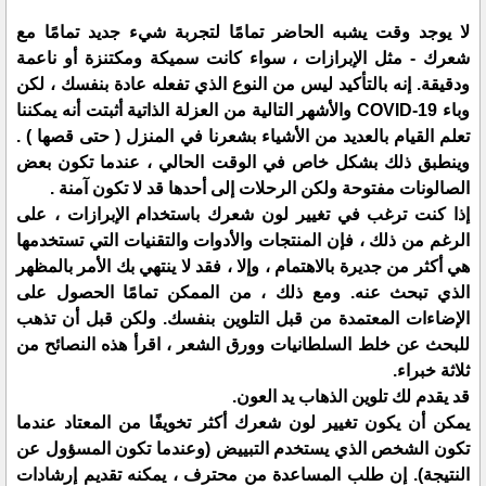
لا يوجد وقت يشبه الحاضر تمامًا لتجربة شيء جديد تمامًا مع
شعرك - مثل الإبرازات ، سواء كانت سميكة ومكتنزة أو ناعمة
ودقيقة. إنه بالتأكيد ليس من النوع الذي تفعله عادة بنفسك ، لكن
وباء COVID-19 والأشهر التالية من العزلة الذاتية أثبتت أنه يمكننا
تعلم القيام بالعديد من الأشياء بشعرنا في المنزل ( حتى قصها ) .
وينطبق ذلك بشكل خاص في الوقت الحالي ، عندما تكون بعض
الصالونات مفتوحة ولكن الرحلات إلى أحدها قد لا تكون آمنة .
إذا كنت ترغب في تغيير لون شعرك باستخدام الإبرازات ، على
الرغم من ذلك ، فإن المنتجات والأدوات والتقنيات التي تستخدمها
هي أكثر من جديرة بالاهتمام ، وإلا ، فقد لا ينتهي بك الأمر بالمظهر
الذي تبحث عنه. ومع ذلك ، من الممكن تمامًا الحصول على
الإضاءات المعتمدة من قبل التلوين بنفسك. ولكن قبل أن تذهب
للبحث عن خلط السلطانيات وورق الشعر ، اقرأ هذه النصائح من
ثلاثة خبراء.
قد يقدم لك تلوين الذهاب يد العون.
يمكن أن يكون تغيير لون شعرك أكثر تخويفًا من المعتاد عندما
تكون الشخص الذي يستخدم التبييض (وعندما تكون المسؤول عن
النتيجة). إن طلب المساعدة من محترف ، يمكنه تقديم إرشادات