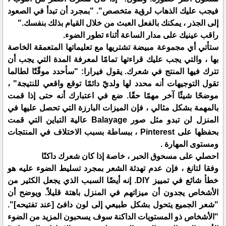
فيجب عليك الذهاب لرؤية متخصص". "بمجرد أن تبدأ في الصعود
إلى الجذر ، يمكنك بالفعل العبث من خلال القيام بذلك بنفسك."
راقب عينيك على مدار الساعة أثناء تطور الضوء.
ستأتي أي مجموعة مبيضة تشتريها مع تعليماتها المتعمقة الخاصة
بها ، والتي يجب عليك قراءتها تمامًا لمعرفة المدة التي يجب أن
تترك فيها المنتج في شعرك. يقول فيرارا: "سأحدد موقّتًا لطالما
تقول التوجيهات أنه محدد لها ولديّ دائمًا توقع واقعي للنتيجة" ،
موضحًا شيئًا آخر مهمًا حقًا. ضع في اعتبارك أنه حتى إذا قمت
بالمهمة بشكل مثالي ، فإن الميزات البارزة التي تحصل عليها في
المنزل لن تبدو مثل صور Balayage عالية التباين التي قمت
بحفظها على Pinterest ، ببساطة بسبب الاختلاف في المنتجات
ومستوى المهارة .
احصلي على مسحوق الحبر ، خاصة إذا كان شعرك داكنًا
وفقا لتانغ ، فإن عدم تهدئة الشعر بمجرد تسليط الضوء عليه هو
خطأ شائع في تمييز DIY. إنه أيضًا السبب الذي يجعل الكثير من
الأشخاص يجدون أن ميزاتهم في المنزل باهتة قليلاً. ويوضح أن
"شعر الجميع يتحول بشكل طبيعي إلى لون دافئ [عند تفتيحه]".
"الأشخاص ذو المستويات الداكنة سوف يسحبون المزيد من الضوء