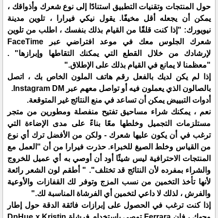
حول المنتجات وتقنيات التطبيق استنادًا إلى نوع شعرك وأذواقك ،
يمكن أن يجعله أقل مخيفًا. يقول نيكي فيرارا ، تلوين مدينة
نيويورك: "إذا كنت قلقًا من القيام بذلك بنفسك ، اطلب من تلوين
شعرك الجلوس معك في موعد افتراضي عبر FaceTime
لإرشادك من خلال القطع التي يمكنك التقاطها وإبرازها" .
"معظمنا لا يمانع في القيام بذلك على الإطلاق."
إذا لم يكن لديك بالفعل رقم هاتف الملون الخاص بك ، اتصل
بالصالون الذي يعملون فيه أو تواصل معهم عبر Instagram DM.
أدوات التبييض يمكن أن تساعد في منع النتائج غير المتوقعة.
نعم ، يمكنك شراء مساحيق تفتيح منفصلة ومطورين من متجر
مستلزمات التجميل وخلطها معًا بناءً على مدى الإضاءة التي
ترغب في أن يكون عليها شعرك - ولكن من الأفضل ترك أي نوع
من القياس وخلط الصيغ للخبراء. حذرت فيرارا من أن "العمل مع
المنتجات الاحترافية ليس شيئًا أود أن أوصي به أي عميل للخروج
والشراء بمفرده لأن النتائج قد تختلف". " أطقم لون الشعر رائعة
لأنها تأخذ التخمين من نسب المزج وتوفر لك القفازات والأوعية
والفرش ، لذلك لا داعي لتخمين أي الفرشاة المناسبة لك."
إذا كنت ترغب في الحصول على إبرازات فائقة الدقة حول إطار
وجهك ، فإن Ferrara توصي باستخدام فرشاة DpHue x Kristin