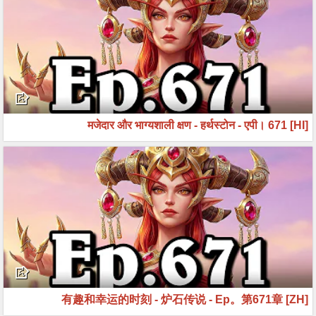
[HI] मजेदार और भाग्यशाली क्षण - हर्थस्टोन - एपी। 671
[ZH] 有趣和幸运的时刻 - 炉石传说 - Ep。第671章