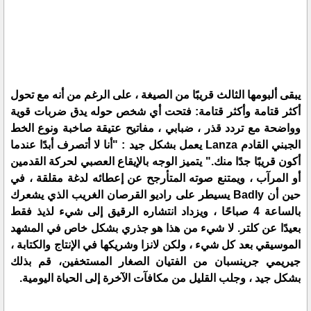
يبقى ألبومها الثالث قريبًا من الصيغة ، على الرغم من أنه مع تحول
أكثر قتامة وأكثر قتامة: فتحت أي شخص حوله يدق ضربات قوية
وواضحة مع تردد قذر ، ضبابي ، مفاتيح عتيقة صاخبة ونوع الخط
الجبني القادم Lanza يعمل بشكل جيد : "أنا لا أتصرف أبدًا عندما
أكون قريبًا جدًا منك." يتميز الوجه بالإيقاع العصبي لحركة القدمين
أو المرآب ، ويمتنع صوته المتأرجح عن إعطائه لدغة مقلقة ، في
حين أن Badly يسيطر على راديو القرصان الغريب الذي يشعرك
بالساعة 4 صباحًا ، ويزداد انتشاره الرقيق إلى شيء لذيذ فقط
بعيدًا عن كلتر. لا شيء من هذا هو جذري بشكل خاص في المشهد
الموسيقي بعد كل شيء ، ولكن لانزا وشريكها في الإنتاج والكتابة ،
جيريمي جرينسبان من الفتيان الصغار المستخفين، قم بذلك
بشكل جيد ، وجلب القليل من مكافآت الآخرة إلى الحياة اليومية.