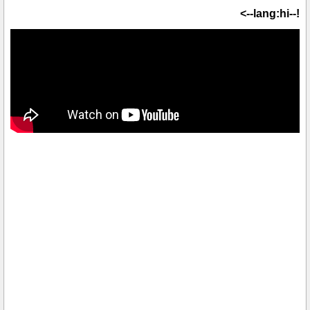
!--lang:hi-->