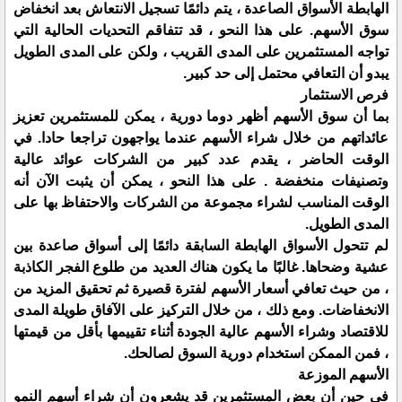
الهابطة الأسواق الصاعدة ، يتم دائمًا تسجيل الانتعاش بعد انخفاض
سوق الأسهم. على هذا النحو ، قد تتفاقم التحديات الحالية التي
تواجه المستثمرين على المدى القريب ، ولكن على المدى الطويل
يبدو أن التعافي محتمل إلى حد كبير.
فرص الاستثمار
بما أن سوق الأسهم أظهر دوما دورية ، يمكن للمستثمرين تعزيز
عائداتهم من خلال شراء الأسهم عندما يواجهون تراجعا حادا. في
الوقت الحاضر ، يقدم عدد كبير من الشركات عوائد عالية
وتصنيفات منخفضة . على هذا النحو ، يمكن أن يثبت الآن أنه
الوقت المناسب لشراء مجموعة من الشركات والاحتفاظ بها على
المدى الطويل.
لم تتحول الأسواق الهابطة السابقة دائمًا إلى أسواق صاعدة بين
عشية وضحاها. غالبًا ما يكون هناك العديد من طلوع الفجر الكاذبة
، من حيث تعافي أسعار الأسهم لفترة قصيرة ثم تحقيق المزيد من
الانخفاضات. ومع ذلك ، من خلال التركيز على الآفاق طويلة المدى
للاقتصاد وشراء الأسهم عالية الجودة أثناء تقييمها بأقل من قيمتها
، فمن الممكن استخدام دورية السوق لصالحك.
الأسهم الموزعة
في حين أن بعض المستثمرين قد يشعرون أن شراء أسهم النمو