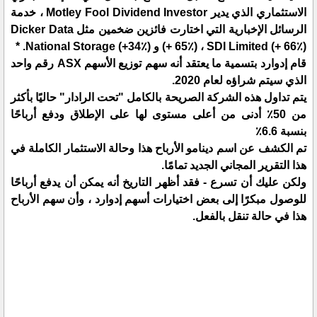
الاستثماري الذي يدير Motley Fool Dividend Investor ، خدمة
الرسائل الإخبارية التي اختارت فائزين ضخمين مثل Dicker Data
(+ 65٪) ، SDI Limited (+ 66٪) و National Storage (+34٪). *
قام إدوارد بتسمية ما يعتقد أنه سهم توزيع الأسهم ASX رقم واحد
الذي سيتم شراؤه لعام 2020.
يتم تداول هذه الشركة الصريحة بالكامل "تحت الرادار" حاليًا بأكثر
من 50٪ أدنى من أعلى مستوى لها على الإطلاق ودفع أرباحًا
بنسبة 6.6٪
تم الكشف عن اسم دينامو الأرباح هذا وحالة الاستثمار الكاملة في
هذا التقرير المجاني الجديد تمامًا.
ولكن عليك أن تسرع - فقد أظهر التاريخ أنه يمكن أن يدفع أرباحًا
للوصول مبكرًا إلى بعض اختيارات أسهم إدوارد ، وأن سهم الأرباح
هذا في حالة تنقل بالفعل.