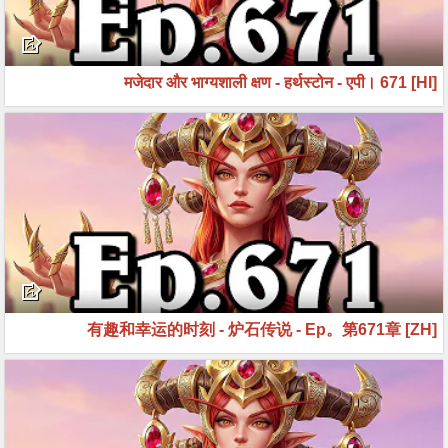
[HI] मजेदार और भाग्यशाली क्षण - हर्थस्टोन - एपी। 671
[ZH] 有趣和幸运的时刻 - 炉石传说 - Ep。第671章