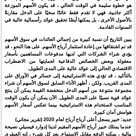
هو خطوة سليمة في الوقت الحالي ، قد يكون الأسهم الموزعة
أكثر جاذبية. فهي لا تقدم فقط عائدًا سخيًا على الدخل مقارنةً
بالأصول الأخرى ، بل يمكنها أيضًا تحقيق عوائد رأسمالية عالية في
السنوات القادمة.
يبين التاريخ أن نسبة كبيرة من إجمالي العائدات في سوق الأسهم
قد تم اشتقاقها من إعادة استثمار أرباح الأسهم. على هذا النحو ، قد
يؤدي شراء الشركات التي لديها مدفوعات المساهمين بأسعار
معقولة وبعض الخصائص الدفاعية لحمايتها من الاضطراب
الاقتصادي الحالي إلى عوائد عالية على المدى الطويل.
بالتأكيد ، قد تؤدي هذه الاستراتيجية إلى خسائر في الأوراق على
المدى القريب. ولكن ، أظهر الأداء السابق لسوق الأسهم أن شراء
مجموعة متنوعة من أسهم الدخل منخفضة القيمة يمكن أن ينتج
عوائد قوية نسبيًا على المدى الطويل. الآن يمكن أن يكون الوقت
المناسب لاستخدام هذه الاستراتيجية بينما تعكس أسعار الأسهم
هوامش أمان كبيرة.
جديد: خبير يسجل أعلى أرباح أرباح لعام 2020 (تقرير مجاني)
عندما يمتلك خبير أرباح الأسهم المقيم لدينا إدوارد فيسيلي نصيحة
مالية ، يمكنه الدفع مقابل الاستماع. بعد كل شيء ، إنه العبقري