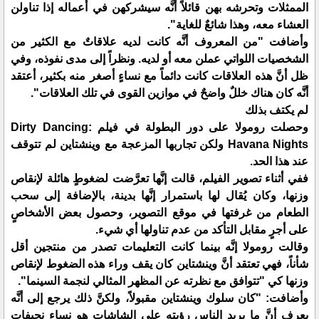
الممثلات وتحرشه بهن قائلاً أنَّه سيشركهن في أعماله إذا تناولن
العشاء معه، وهذا شائعٌ للغاية".
وأضافت "من المعروف أنَّه كانت لديه علاقاتٌ مع الكثير من
الشخصيات اللواتي عملن معه أو لديه. ونظراً إلى مدى نفوذه، وفي
ظل أنَّ هذه العلاقات كانت دائماً مع نساءٍ أصغر منه بكثير، أعتقد
أنَّه كان هناك خللٌ واضحٌ في موازين القوى في تلك العلاقات".
لم يكتف بذلك
وحصلت رومولا على دور البطولة في فيلم Dirty Dancing:
Havana Nights ولكن تجاربها المزعجة مع وينشتاين لم تتوقف
عند هذا الحد.
ففي أثناء تصوير الفيلم، قالت إنَّها تعرَّضت لضغوطٍ هائلة لإنقاص
وزنها، وكان يُقال لها باستمرار إنَّها بدينة، بالإضافة إلى سحب
الطعام من غرفتها في موقع التصوير، وحصول بعض الأشخاصٍ
على أجرٍ مقابل التأكد من عدم تناولها أي شيء.
وقالت رومولا إنَّه بينما كانت التعليمات تصدر من منتجين أقل
شأناً، فهي تعتقد أنَّ وينشتاين كان يقف وراء هذه الضغوط لإنقاص
وزنها كي "تتوافق مع نظرته عن المظهر المثالي لنجمة السينما".
وأضافت: "كان سلوك وينشتاين مقبولاً، ولكنَّ ذلك يرجع إلى أنَّه
يعرف أنَّ ما يريد الناس رؤيته على الشاشات هو نساء نحيفات