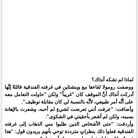
لماذا لم تشكه آنذاك؟
ووصفت رومولا لقاءها مع وينشتاين في غرفته الفندقية قائلةً إنَّها
أدركت آنذاك أنَّ الموقف كان "غريباً" ولكن "حاولت التعامل معه
على أنَّه أمر طبيعي، لأنَّه بالنسبة لي كان مقابلة توظيف".
وأضافت: "عرفت أنني تعرضت لشيءٍ لم أحبه، وشعرت بالإهانة
بسببه، ولكن لم أشعر بأحقيتي في الشكوى".
وأردفت: "حتى الأشخاص الذين طلبوا مني الذهاب إلى غرفته
الفندقية فعلوا ذلك بنظراتٍ مترددة توحي بأنهم يريدون قول: "هذا