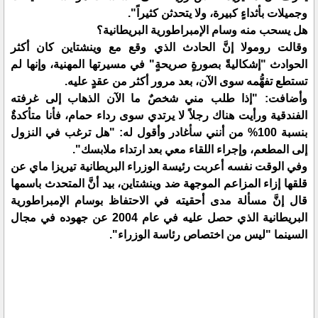
وجميلات بأثداءٍ كبيرة، ولا يتحدثن كثيراً".
هل يسحب منه وسام الإمبراطورية البريطانية؟
وقالت رومولا إنَّ الحادث الذي وقع مع وينشتاين كان أكثر
الحوادث "إشكاليةً بصورةٍ صريحةٍ" في مسيرتها المهنية، وإنها لم
تستطع تفهُّمه سوى الآن، بعد مرور أكثر من عقدٍ عليه.
وأضافت: "إذا طلب مني شخصٌ ما الآن الذهاب إلى غرفته
الفندقية ورأيت هناك رجلاً لا يرتدي سوى رداء حمام، فأنا متأكدةٌ
بنسبة 100% من أنني سأغادر وأقول له: "هل ترغب في النزول
إلى المطعم، وإجراء اللقاء معي بعد ارتداء ملابسك".
وفي الوقت نفسه أعربت رئيسة الوزراء البريطانية تيريزا ماي عن
قلقها إزاء المزاعم الموجهة ضد وينشتاين، بيد أنَّ المتحدث باسمها
قال إنَّ مسألة مدى أحقيته في الاحتفاظ بوسام الإمبراطورية
البريطانية الذي حصل عليه في عام 2004 عن جهوده في مجال
السينما "ليس من اختصاص رئاسة الوزراء".