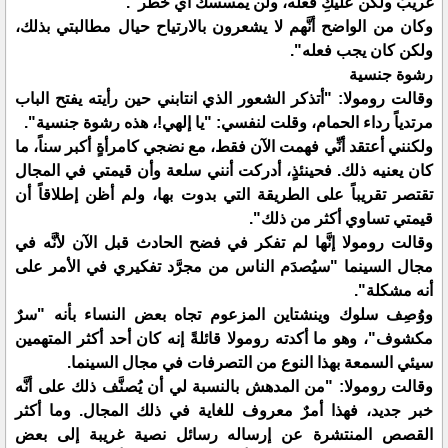
غريبٌ ولكن عليكِ فعله، ولن يمسسك أي خطر".
وكان من الواضح أنَّهم لا يشعرون بالارتياح حيال مطالبتي بذلك،
ولكن كان يجب فعله".
رشوة جنسية
وقالت رومولا: "أتذكر الشعور الذي انتابني حين رأيته يفتح الباب
مرتدياً رداء الحمام، وقلت لنفسي: "يا إلهي!، هذه رشوة جنسية".
ولكنني أعتقد أنِّي فهمت الآن فقط، مع نضجي كامرأةٍ أكبر سناً، ما
كان يعنيه ذلك. فحينئذٍ، أدركت أنني سلعة وأن قيمتي في المجال
تقتصر تقريباً على الطريقة التي بدوت بها، ولم أظن إطلاقاً أن
قيمتي تساوي أكثر من ذلك".
وقالت رومولا إنَّها لم تفكر في فضح الحادث قبل الآن لأنَّه في
مجال السينما "سيُصدَم الناس من مجرَّد تفكيري في الأمر على
أنه مشكلة".
ووُصِف سلوك وينشتاين المزعوم تجاه بعض النساء بأنه "سرٌ
مكشوف"، وهو ما أكدته رومولا قائلةً إنه كان أحد أكثر المتهمين
سيئي السمعة بهذا النوع من التصرفات في مجال السينما.
وقالت رومولا: "من المدهش بالنسبة لي أن يُصنَّف ذلك على أنَّه
خبر جديد، فهذا أمرٌ معروف للغاية في ذلك المجال. وما أكثر
القصص المنتشرة عن إرساله رسائل نصية غريبة إلى بعض