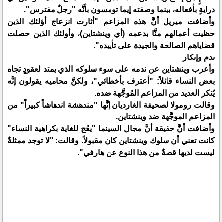
درايةٍ بأفعاله، بينما وصفته إيما تومسون بأنَّه "رجلٌ مفترس".
وأضافت ميريل أنَّ هذه المزاعم "أثارت انزعاج أؤلئك الذين
حظيت أعمالهم منَّا بدعمه (أي وينشتاين)، وأولئك الذين حصلت
قضاياهم الصالحة والجيدة على تأييده".
ندم وإنكار
وأعرب وينشتاين عن ندمه على سوء سلوكه الذي يمتد لعقودٍ تجاه
بعض النساء قائلاً: "أعترف بأخطائي"، ولكنَّ محاميه يقولون إنَّه
يُنكر العديد من المزاعم المُوجَّهة ضده.
وقالت رومولا لصحيفة الغارديان إنَّها "مندهشة اندهاشاً كبيراً" من
المزاعم الموجَّهة ضد وينشتاين.
وأضافت أنَّ حقيقة أنَّ مجال السينما "يعُج للغاية بكراهية النساء"
كانت تعني أن سلوك وينشتاين كان مقبولاً. وقالت: "لا توجد ممثلةٌ
ليست لديها قصةٌ من هذا النوع عن هارفي".