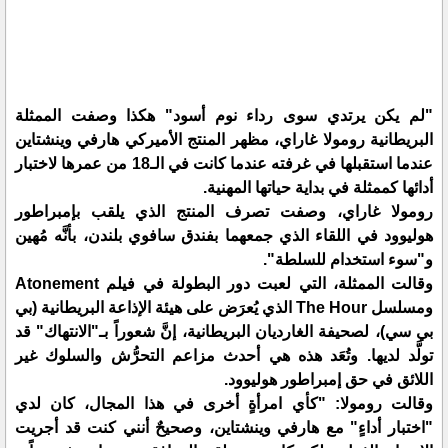
"لم يكن يرتدي سوى رداء نوم أسود" هكذا وصفت الممثلة
البريطانية رومولا غاراي، مظهر المنتج الأميركي هارفي وينشتاين
عندما استقبلها في غرفته عندما كانت في الـ18 من عمرها لاختبار
أدائها كممثلة في بداية حياتها المهنية.
رومولا غاراي، وصفت تصرف المنتج الذي يلقب بإمبراطور
هوليوود في اللقاء الذي جمعهما بفندق سافوي بلندن، بأنَّه مُهين
و"سوء استخدام للسلطة".
وقالت الممثلة، التي لعبت دور البطولة في فيلم Atonement
ومسلسل The Hour الذي يُعرَض على هيئة الإذاعة البريطانية (بي
بي سي)، لصحيفة الغارديان البريطانية، إنَّ شعوراً بـ"الانتهاك" قد
تولَّد لديها. وتُعَد هذه هي أحدث مزاعم التحرُّش والسلوك غير
اللائق في حق إمبراطور هوليوود.
وقالت رومولا: "كأي امرأةٍ أخرى في هذا المجال، كان لدي
"اختبار أداءٍ" مع هارفي وينشتاين، وصحيحٌ أنني كنت قد أجريت