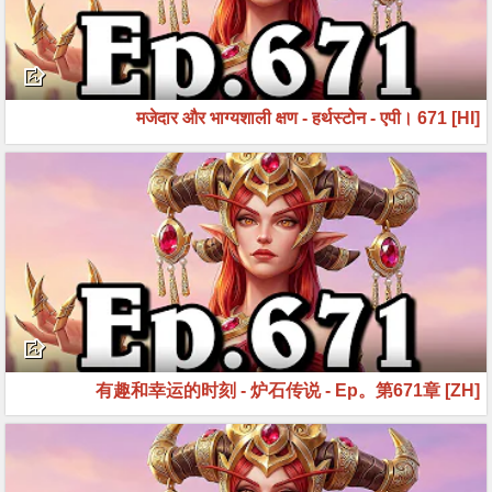
[HI] मजेदार और भाग्यशाली क्षण - हर्थस्टोन - एपी। 671
[ZH] 有趣和幸运的时刻 - 炉石传说 - Ep。第671章