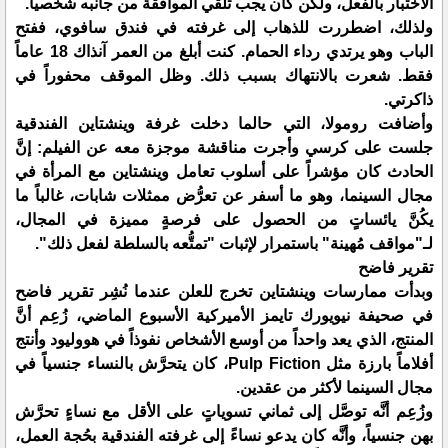
الاختبار بالفعل، ولكن كان يجب تلقي الموافقة من جانبه شخصياً.
ولذلك، اضطررت للذهاب إلى غرفته في فندق سافوي، ففتح
الباب وهو يرتدي رداء الحمام. كنت أبلغ من العمر آنذاك 18 عاماً
فقط. شعرت بالانتهاك بسبب ذلك. وظل الموقف محفوراً في
ذاكرتي.
وأضافت رومولا، التي حالما دخلت غرفة وينشتاين الفندقية
جلست على كرسي وأجرت مناقشة موجزة معه عن الفيلم: إنَّ
الحادث كان مؤشراً على أسلوب تعامل وينشتاين مع المرأة في
مجال السينما، وهو ما أسفر عن تعرُّض ممثلات شابات، غالباً ما
يكُنَّ يائساتٍ من الحصول على فرصةٍ مميزة في المجال،
لـ"مواقف مُهينة" باستمرار لإثبات "تمتُّعه بالسلطة لفعل ذلك".
تقرير فاضح
وبدأت ممارسات وينشتاين تخرج للعلن عندما نُشِر تقرير فاضح
في صحيفة نيويورك تايمز الأميركية الأسبوع الماضي، زُعِم أنَّ
المنتج، الذي يعد واحداً من أوسع الأشخاص نفوذاً في هووليود وأنتج
أفلاماً بارزة مثل Pulp Fiction، كان يتحرَّش بالنساء جنسياً في
مجال السينما لأكثر من عقدين.
وزُعِم أنَّه توصَّل إلى ثماني تسوياتٍ على الأقل مع نساءٍ تحرَّش
بهن جنسياً، وأنَّه كان يدعو نساءً إلى غرفته الفندقية بحُجة العمل،