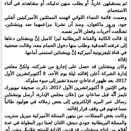
ثم يستقبلهن عارياً، أو يطلب منهن تدليكه، أو مشاهدته في أثناء
الاستحمام.
وضمت قائمة النساء اللواتي اتهمنه الممثلتين الأميركيتين آشلي
جود، وروز ماكغوان، ومنذ أن نشرتا مزاعمهما ضد وينشتاين،
تشجَّعت أُخريات وفعلن الأمر نفسه.
إذ قالت الكاتبة والفنانة البريطانية ليزا كامبل إنَّ وينشتاين دعاها
إلى غرفته الفندقية وطلب منها دخول الحمام معه، وقالت صحفية
في قناة تليفزيونية أميركية إنَّ وينشتاين استمنى أمامها.
إقالة
وكان وينشتاين قد حصل على إجازةٍ من شركته، ولكنَّ مجلس
إدارة الشركة أعلن إقالته ليلة يوم الأحد، 8 أكتوبر/تشرين الأول
2017، بعد ظهور ادعاءاتٍ جديدة تشير إلى سوء سلوكه.
وفي الإثنين 9 أكتوبر/تشرين الأول 2017، ذكرت صحيفة نيويورك
تايمز أنَّه قبل ساعاتٍ من إعلان مجلس الإدارة، أرسل وينشتاين
رسائل عبر البريد الإلكتروني إلى بعض زملائه في هوليود طالباً
مساعدتهم في وقف قرار إقالته.
وكانت بعض الممثلات، من بينهن الممثلة الأميركية ميريل ستريب
والممثلة البريطانية جودي دينش، اللتان لعبتا دور البطولة في عدة
أفلامٍ من إنتاج وينشتاين، قد قدمن الإدانة للمنتج علانيةً، ونفين أي