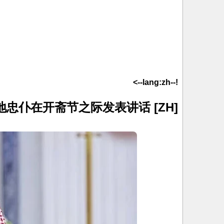
!--lang:zh-->
[ZH] 视频：新闻部长代表两圣地忠仆在开斋节之际发表讲话