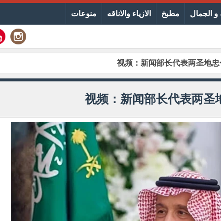
و الجمال
مطبخ
الازياء والاناقه
منوعات