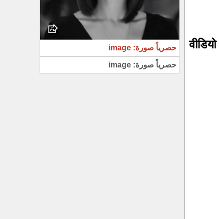
[HI] वी
حصرياً صورة: image
حصرياً صورة: image