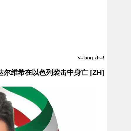
!--lang:zh-->
[ZH] 伊朗驻法尔斯特种部队指挥官卡武斯·达尔维希在以色列袭击中身亡